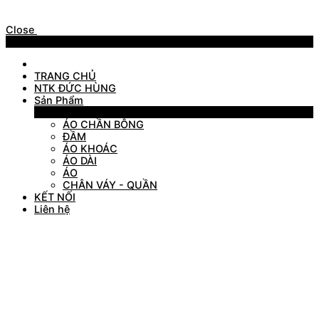
Close
Menu
TRANG CHỦ
NTK ĐỨC HÙNG
Sản Phẩm
Sản Phẩm
ÁO CHẦN BÔNG
ĐẦM
ÁO KHOÁC
ÁO DÀI
ÁO
CHÂN VÁY - QUẦN
KẾT NỐI
Liên hệ