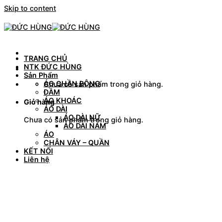
Skip to content
TRANG CHỦ
NTK ĐỨC HÙNG
Sản Phẩm
ÁO CHẦN BÔNG
Chưa có sản phẩm trong giỏ hàng.
ĐẦM
ÁO KHOÁC
Giỏ hàng
ÁO DÀI
ÁO DÀI NỮ
Chưa có sản phẩm trong giỏ hàng.
ÁO DÀI NAM
ÁO
CHÂN VÁY – QUẦN
KẾT NỐI
Liên hệ