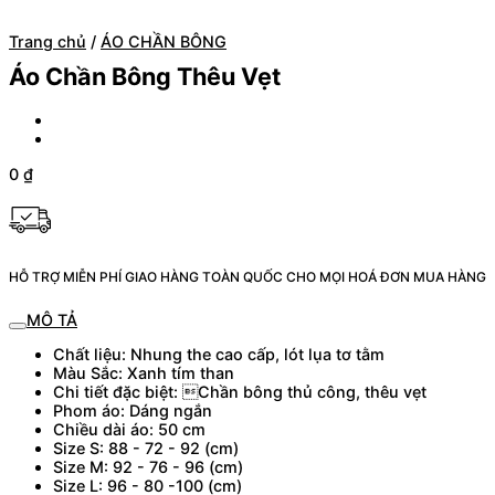
Trang chủ
/
ÁO CHẦN BÔNG
Áo Chần Bông Thêu Vẹt
0
₫
HỖ TRỢ MIỄN PHÍ GIAO HÀNG TOÀN QUỐC CHO MỌI HOÁ ĐƠN MUA HÀNG
MÔ TẢ
Chất liệu: Nhung the cao cấp, lót lụa tơ tằm
Màu Sắc: Xanh tím than
Chi tiết đặc biệt: Chần bông thủ công, thêu vẹt
Phom áo: Dáng ngắn
Chiều dài áo: 50 cm
Size S: 88 - 72 - 92 (cm)
Size M: 92 - 76 - 96 (cm)
Size L: 96 - 80 -100 (cm)