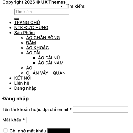
Copyright 2026 ©
UX Themes
Tìm kiếm:
TRANG CHỦ
NTK ĐỨC HÙNG
Sản Phẩm
ÁO CHẦN BÔNG
ĐẦM
ÁO KHOÁC
ÁO DÀI
ÁO DÀI NỮ
ÁO DÀI NAM
ÁO
CHÂN VÁY – QUẦN
KẾT NỐI
Liên hệ
Đăng nhập
Đăng nhập
Tên tài khoản hoặc địa chỉ email
*
Mật khẩu
*
Ghi nhớ mật khẩu
Đăng nhập