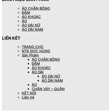
ÁO CHẦN BÔNG
ĐẦM
ÁO KHOÁC
ÁO
ÁO DÀI NỮ
ÁO DÀI NAM
LIÊN KẾT
TRANG CHỦ
NTK ĐỨC HÙNG
Sản Phẩm
ÁO CHẦN BÔNG
ĐẦM
ÁO KHOÁC
ÁO DÀI
ÁO DÀI NỮ
ÁO DÀI NAM
ÁO
CHÂN VÁY – QUẦN
KẾT NỐI
Liên hệ