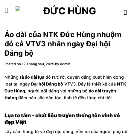
Skip
to
content
Áo dài của NTK Đức Hùng nhuộm
đỏ cả VTV3 nhân ngày Đại hội
Đảng bộ
Posted on
12 Tháng sáu, 2025
by
admin
Những
tà áo dài lụa
đỏ rực rỡ, duyên dáng xuất hiện đồng
loạt tại ngày
Đại hội Đảng bộ
VTV3. Đây là thiết kế của
NTK
Đức Hùng
, người nổi tiếng với những bộ
áo dài truyền
thống
đậm bản sắc dân tộc, tinh tế đến từng chi tiết.
Lụa tơ tằm – chất liệu truyền thống tôn vinh vẻ
đẹp Việt
Lấy cảm hứng từ vẻ đẹp dịu dàng, nền nã của người phụ nữ