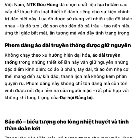
Việt Nam,
NTK Đức Hùng
đã chọn chất liệu
lụa tơ tằm
cao
cấp để thực hiện loạt thiết kế dành riêng cho sự kiện chính
trị đặc biệt này. Lụa đỏ được sử dụng với nhiều sắc độ khác
nhau – từ đỏ tươi, đỏ son cho đến đỏ bã trầu – tạo nên hiệu
ứng thị giác bắt mắt, ấn tượng mà vẫn đầy tính trang trọng.
Phom dáng áo dài truyền thống được giữ nguyên
Không chạy theo xu hướng hiện đại hóa,
áo dài truyền
thống
trong những thiết kế lần này vẫn giữ nguyên những
đặc điểm kinh điển: cổ áo 3 phân, tay dài, tà áo ôm nhẹ cơ
thể, mang đến sự kín đáo, thanh lịch mà không kém phần
quyến rũ. Phom dáng này không chỉ tôn dáng mà còn tôn
vinh được nét đẹp nền nã của người mặc – rất phù hợp với
không khí long trọng của
Đại hội Đảng bộ
.
Sắc đỏ – biểu tượng cho lòng nhiệt huyết và tinh
thần đoàn kết