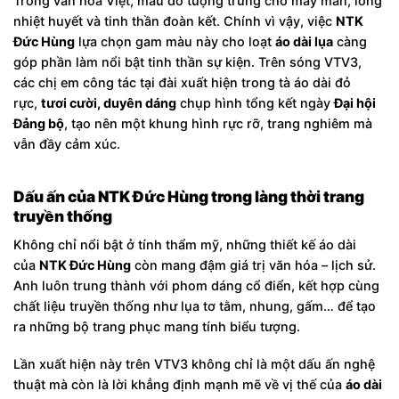
Trong văn hóa Việt, màu đỏ tượng trưng cho may mắn, lòng
nhiệt huyết và tinh thần đoàn kết. Chính vì vậy, việc
NTK
Đức Hùng
lựa chọn gam màu này cho loạt
áo dài lụa
càng
góp phần làm nổi bật tinh thần sự kiện. Trên sóng VTV3,
các chị em công tác tại đài xuất hiện trong tà áo dài đỏ
rực,
tươi cười, duyên dáng
chụp hình tổng kết ngày
Đại hội
Đảng bộ
, tạo nên một khung hình rực rỡ, trang nghiêm mà
vẫn đầy cảm xúc.
Dấu ấn của NTK Đức Hùng trong làng thời trang
truyền thống
Không chỉ nổi bật ở tính thẩm mỹ, những thiết kế áo dài
của
NTK Đức Hùng
còn mang đậm giá trị văn hóa – lịch sử.
Anh luôn trung thành với phom dáng cổ điển, kết hợp cùng
chất liệu truyền thống như lụa tơ tằm, nhung, gấm… để tạo
ra những bộ trang phục mang tính biểu tượng.
Lần xuất hiện này trên VTV3 không chỉ là một dấu ấn nghệ
thuật mà còn là lời khẳng định mạnh mẽ về vị thế của
áo dài