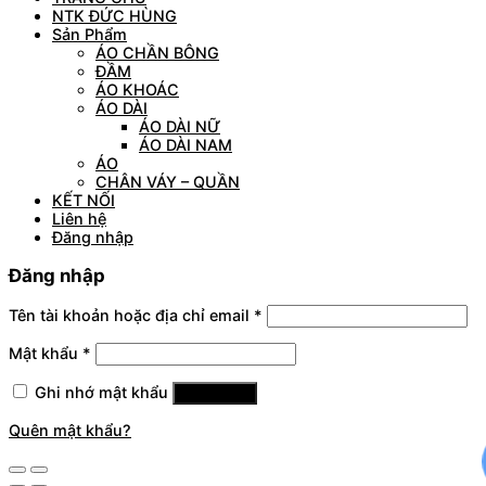
NTK ĐỨC HÙNG
Sản Phẩm
ÁO CHẦN BÔNG
ĐẦM
ÁO KHOÁC
ÁO DÀI
ÁO DÀI NỮ
ÁO DÀI NAM
ÁO
CHÂN VÁY – QUẦN
KẾT NỐI
Liên hệ
Đăng nhập
Đăng nhập
Tên tài khoản hoặc địa chỉ email
*
Mật khẩu
*
Ghi nhớ mật khẩu
Đăng nhập
Quên mật khẩu?