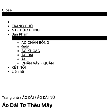
Close
Menu
TRANG CHỦ
NTK ĐỨC HÙNG
Sản Phẩm
Sản Phẩm
ÁO CHẦN BÔNG
ĐẦM
ÁO KHOÁC
ÁO DÀI
ÁO
CHÂN VÁY - QUẦN
KẾT NỐI
Liên hệ
Trang chủ
/
ÁO DÀI
/
ÁO DÀI NỮ
Áo Dài Tơ Thêu Mây