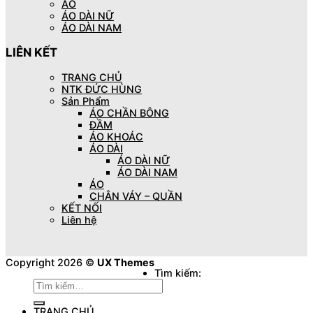
ÁO
ÁO DÀI NỮ
ÁO DÀI NAM
LIÊN KẾT
TRANG CHỦ
NTK ĐỨC HÙNG
Sản Phẩm
ÁO CHẦN BÔNG
ĐẦM
ÁO KHOÁC
ÁO DÀI
ÁO DÀI NỮ
ÁO DÀI NAM
ÁO
CHÂN VÁY – QUẦN
KẾT NỐI
Liên hệ
Copyright 2026 ©
UX Themes
Tìm kiếm:
TRANG CHỦ