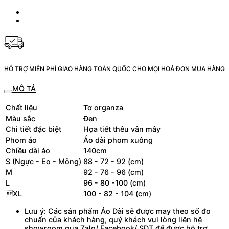
HỖ TRỢ MIỄN PHÍ GIAO HÀNG TOÀN QUỐC CHO MỌI HOÁ ĐƠN MUA HÀNG
MÔ TẢ
Chất liệu
Tơ organza
Màu sắc
Đen
Chi tiết đặc biệt
Họa tiết thêu vân mây
Phom áo
Áo dài phom xuông
Chiều dài áo
140cm
S (Ngực - Eo - Mông)
88 - 72 - 92 (cm)
M
92 - 76 - 96 (cm)
L
96 - 80 -100 (cm)
XL
100 - 82 - 104 (cm)
Lưu ý: Các sản phẩm Áo Dài sẽ được may theo số đo
chuẩn của khách hàng, quý khách vui lòng liên hệ
showroom qua Zalo/ Facebook/ SĐT để được hỗ trợ.