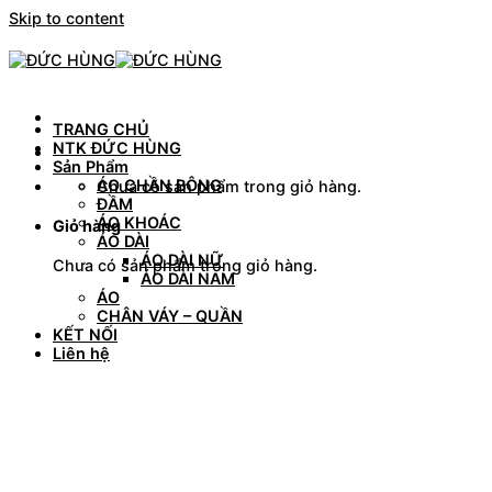
Skip to content
TRANG CHỦ
NTK ĐỨC HÙNG
Sản Phẩm
ÁO CHẦN BÔNG
Chưa có sản phẩm trong giỏ hàng.
ĐẦM
ÁO KHOÁC
Giỏ hàng
ÁO DÀI
ÁO DÀI NỮ
Chưa có sản phẩm trong giỏ hàng.
ÁO DÀI NAM
ÁO
CHÂN VÁY – QUẦN
KẾT NỐI
Liên hệ