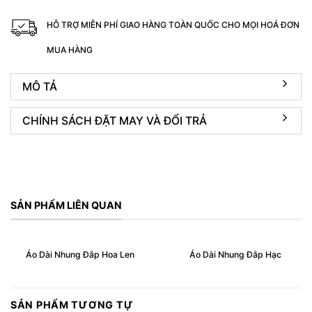
HỖ TRỢ MIỄN PHÍ GIAO HÀNG TOÀN QUỐC CHO MỌI HOÁ ĐƠN
MUA HÀNG
MÔ TẢ
CHÍNH SÁCH ĐẶT MAY VÀ ĐỔI TRẢ
SẢN PHẨM LIÊN QUAN
Áo Dài Nhung Đắp Hoa Len
Áo Dài Nhung Đắp Hạc
SẢN PHẨM TƯƠNG TỰ