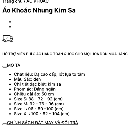
Trang chủ
/
ÁO KHOÁC
Áo Khoác Nhung Kim Sa
HỖ TRỢ MIỄN PHÍ GIAO HÀNG TOÀN QUỐC CHO MỌI HOÁ ĐƠN MUA HÀNG
MÔ TẢ
Chất liệu: Dạ cao cấp, lót lụa tơ tằm
Màu Sắc: đen
Chi tiết đặc biệt: kim sa
Phom áo: Dáng ngắn
Chiều dài áo: 50 cm
Size S: 88 - 72 - 92 (cm)
Size M: 92 - 76 - 96 (cm)
Size L: 96 - 80 -100 (cm)
Size XL: 100 - 82 - 104 (cm)
CHÍNH SÁCH ĐẶT MAY VÀ ĐỔI TRẢ