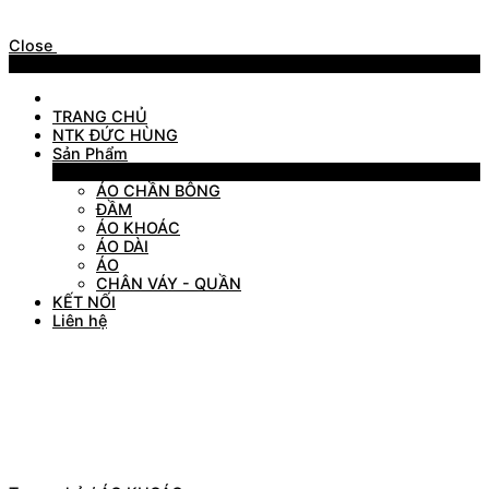
Close
Menu
TRANG CHỦ
NTK ĐỨC HÙNG
Sản Phẩm
Sản Phẩm
ÁO CHẦN BÔNG
ĐẦM
ÁO KHOÁC
ÁO DÀI
ÁO
CHÂN VÁY - QUẦN
KẾT NỐI
Liên hệ