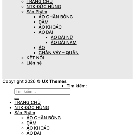
TRANG CHỦ
NTK ĐỨC HÙNG
Sản Phẩm
ÁO CHẦN BÔNG
ĐẦM
ÁO KHOÁC
ÁO DÀI
ÁO DÀI NỮ
ÁO DÀI NAM
ÁO
CHÂN VÁY – QUẦN
KẾT NỐI
Liên hệ
Copyright 2026 ©
UX Themes
Tìm kiếm:
TRANG CHỦ
NTK ĐỨC HÙNG
Sản Phẩm
ÁO CHẦN BÔNG
ĐẦM
ÁO KHOÁC
ÁO DÀI