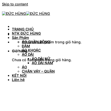
Skip to content
TRANG CHỦ
NTK ĐỨC HÙNG
Sản Phẩm
ÁO CHẦN BÔNG
Chưa có sản phẩm trong giỏ hàng.
ĐẦM
ÁO KHOÁC
Giỏ hàng
ÁO DÀI
ÁO DÀI NỮ
Chưa có sản phẩm trong giỏ hàng.
ÁO DÀI NAM
ÁO
CHÂN VÁY – QUẦN
KẾT NỐI
Liên hệ