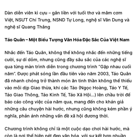
Dàn diễn viên kì cựu – gắn liền với tuổi thơ và mâm cơm
Việt, NSƯT Chí Trung, NSND Tự Long, nghệ sĩ Vân Dung và
nghệ sĩ Quang Thắng
Táo Quân – Một Biểu Tượng Văn Hóa Đặc Sắc Của Việt Nam
Nhắc đến Táo Quân, không thể không nhắc đến những tiếng
cười, sự dí dỏm, nhưng cũng đầy sâu sắc của các nghệ sĩ
qua từng màn trình diễn trong chương trình “Gặp nhau cuối
năm”. Được phát sóng lần đầu tiên vào năm 2003, Táo Quân
đã nhanh chóng trở thành món ăn tinh thần không thể thiếu
vào mỗi dịp Giao thừa, khi các Táo (Ngọc Hoàng, Táo Y Tế,
Táo Giao Thông, Táo Kinh Tế, Táo Xã Hội…) lên chầu trời để
báo cáo công việc của năm qua, mang đến cho khán giả
những câu chuyện hài hước, nhưng cũng không kém phần ý
nghĩa, phản ánh những vấn đề xã hội đương thời.
Chương trình không chỉ là một cuộc dạo chơi hài hước, mà
còn là nơi thể hiện nét đẹp văn hóa, với sự kết hợp nhuần