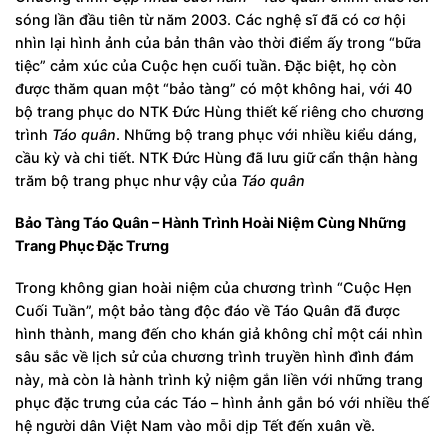
sóng lần đầu tiên từ năm 2003. Các nghệ sĩ đã có cơ hội
nhìn lại hình ảnh của bản thân vào thời điểm ấy trong “bữa
tiệc” cảm xúc của Cuộc hẹn cuối tuần. Đặc biệt, họ còn
được thăm quan một “bảo tàng” có một không hai, với 40
bộ trang phục do NTK Đức Hùng thiết kế riêng cho chương
trình
Táo quân
. Những bộ trang phục với nhiều kiểu dáng,
cầu kỳ và chi tiết. NTK Đức Hùng đã lưu giữ cẩn thận hàng
trăm bộ trang phục như vậy của
Táo quân
Bảo Tàng Táo Quân – Hành Trình Hoài Niệm Cùng Những
Trang Phục Đặc Trưng
Trong không gian hoài niệm của chương trình “Cuộc Hẹn
Cuối Tuần”, một bảo tàng độc đáo về Táo Quân đã được
hình thành, mang đến cho khán giả không chỉ một cái nhìn
sâu sắc về lịch sử của chương trình truyền hình đình đám
này, mà còn là hành trình kỷ niệm gắn liền với những trang
phục đặc trưng của các Táo – hình ảnh gắn bó với nhiều thế
hệ người dân Việt Nam vào mỗi dịp Tết đến xuân về.