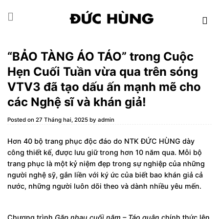
Skip
to
content
“BẢO TÀNG ÁO TÁO” trong Cuộc
Hẹn Cuối Tuần vừa qua trên sóng
VTV3 đã tạo dấu ấn mạnh mẽ cho
các Nghệ sĩ và khán giả!
Posted on
27 Tháng hai, 2025
by
admin
Hơn 40 bộ trang phục độc đáo do NTK
ĐỨC HÙNG
dày
công thiết kế, được lưu giữ trong hơn 10 năm qua. Mỗi bộ
trang phục là một kỷ niệm đẹp trong sự nghiệp của những
người nghệ sỹ, gắn liền với ký ức của biết bao khán giả cả
nước, những người luôn dõi theo và dành nhiều yêu mến.
Chương trình
Gặp nhau cuối năm – Táo quân
chính thức lên