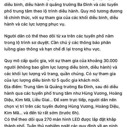
diễu binh, diễu hành ở quảng trường Ba Đình và các tuyến
phố trung tâm theo lộ trình diễu hành. Quy mô tương đương
lễ chính thức, với sự tham gia của các khối diễu binh, diễu
hành và các lực lượng phục vụ.
Người dân có thể theo dõi từ xa trên các tuyến phố nằm
trong lộ trình sơ duyệt. Cần chú ý các thông báo phân
luồng giao thông và hạn chế đi lại trong khu vực.
Quy mô cấp quốc gia, với sự tham gia của khoảng 30.000
người (không bao gồm lực lượng diễu binh, diễu hành) và
các khối lực lượng vũ trang, quần chúng. Có sự tham gia
của lực lượng diễu binh từ 5 quốc gia khách mời.
Địa điểm: Trung tâm là Quảng trường Ba Đình, sau đó diễu
hành qua các tuyến phố trung tâm như Hùng Vương, Hoàng
Diệu, Kim Mã, Liễu Giai… Để xem trực tiếp, người dân nên
chọn vị trí trên các tuyến đường Hùng Vương, Hoàng Diệu,
Kim Mã… và đến từ rất sớm (trước 6h).
Có thể theo dõi qua 270 màn hình LED được lắp đặt khắp
thành phố. Tuân thủ nghiêm ngặt các quy định về an ninh