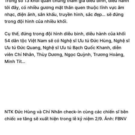
Trong số 13 khối quần chúng tham gia diễu binh, diễu hành
tới đây, có nhiều gương mặt thân quen thuộc lĩnh vực âm
nhạc, điện ảnh, sân khấu, truyền hình, sắc đẹp… sẽ đứng
trong đội hình của nhiều khối.
Cụ thể, đứng trong đội hình diễu binh, diễu hành của khối
54 dân tộc Việt Nam sẽ có Nghệ sĩ Ưu tú Đức Hùng, Nghệ sĩ
Ưu tú Đức Quang, Nghệ sĩ Ưu tú Bạch Quốc Khanh, diễn
viên Chí Nhân, Thùy Dương, Ngọc Quỳnh, Trương Hoàng,
Minh Tít…
NTK Đức Hùng và Chí Nhân check-in cùng các chiến sĩ bên
chiếc xe tăng sẽ xuất hiện trong lễ kỷ niệm 2/9. Ảnh: FBNV