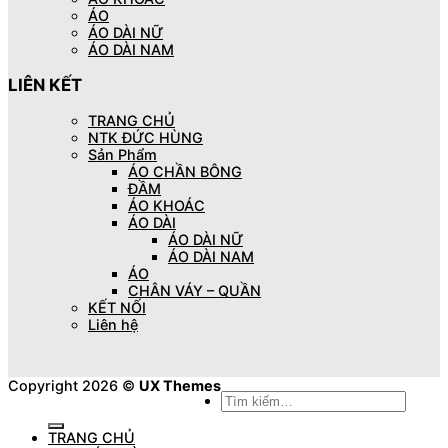
ÁO
ÁO DÀI NỮ
ÁO DÀI NAM
LIÊN KẾT
TRANG CHỦ
NTK ĐỨC HÙNG
Sản Phẩm
ÁO CHẦN BÔNG
ĐẦM
ÁO KHOÁC
ÁO DÀI
ÁO DÀI NỮ
ÁO DÀI NAM
ÁO
CHÂN VÁY – QUẦN
KẾT NỐI
Liên hệ
Copyright 2026 ©
UX Themes
Tìm
kiếm:
TRANG CHỦ