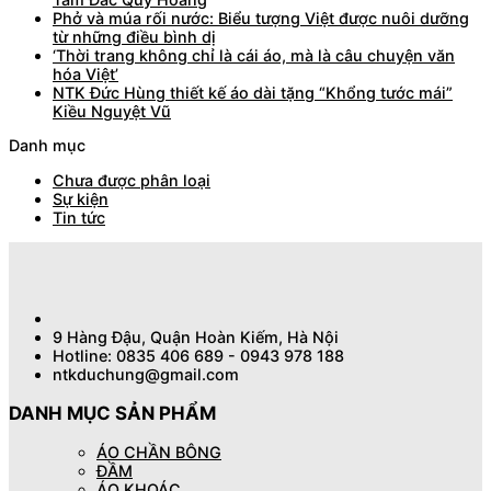
Phở và múa rối nước: Biểu tượng Việt được nuôi dưỡng
từ những điều bình dị
‘Thời trang không chỉ là cái áo, mà là câu chuyện văn
hóa Việt’
NTK Đức Hùng thiết kế áo dài tặng “Khổng tước mái”
Kiều Nguyệt Vũ
Danh mục
Chưa được phân loại
Sự kiện
Tin tức
9 Hàng Đậu, Quận Hoàn Kiếm, Hà Nội
Hotline: 0835 406 689 - 0943 978 188
ntkduchung@gmail.com
DANH MỤC SẢN PHẨM
ÁO CHẦN BÔNG
ĐẦM
ÁO KHOÁC