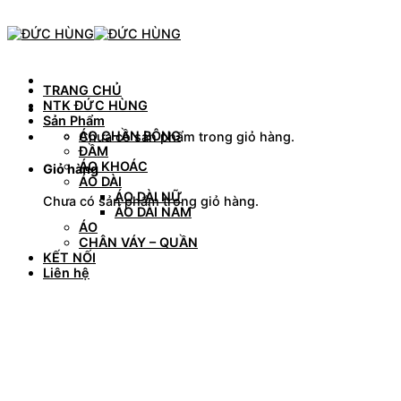
Skip
to
content
TRANG CHỦ
NTK ĐỨC HÙNG
Sản Phẩm
ÁO CHẦN BÔNG
Chưa có sản phẩm trong giỏ hàng.
ĐẦM
ÁO KHOÁC
Giỏ hàng
ÁO DÀI
ÁO DÀI NỮ
Chưa có sản phẩm trong giỏ hàng.
ÁO DÀI NAM
ÁO
CHÂN VÁY – QUẦN
KẾT NỐI
Liên hệ