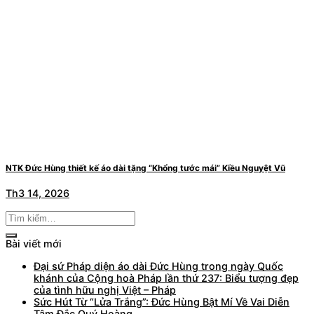
NTK Đức Hùng thiết kế áo dài tặng “Khổng tước mái” Kiều Nguyệt Vũ
Th3 14, 2026
Bài viết mới
Đại sứ Pháp diện áo dài Đức Hùng trong ngày Quốc
khánh của Cộng hoà Pháp lần thứ 237: Biểu tượng đẹp
của tình hữu nghị Việt – Pháp
Sức Hút Từ “Lửa Trắng”: Đức Hùng Bật Mí Về Vai Diễn
Tâm Đắc Quý Hoàng