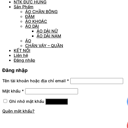
NTK ĐỨC HÙNG
Sản Phẩm
ÁO CHẦN BÔNG
ĐẦM
ÁO KHOÁC
ÁO DÀI
ÁO DÀI NỮ
ÁO DÀI NAM
ÁO
CHÂN VÁY – QUẦN
KẾT NỐI
Liên hệ
Đăng nhập
Đăng nhập
Tên tài khoản hoặc địa chỉ email
*
Mật khẩu
*
Ghi nhớ mật khẩu
Đăng nhập
Quên mật khẩu?