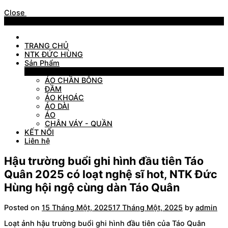
Close
Menu
TRANG CHỦ
NTK ĐỨC HÙNG
Sản Phẩm
Sản Phẩm
ÁO CHẦN BÔNG
ĐẦM
ÁO KHOÁC
ÁO DÀI
ÁO
CHÂN VÁY - QUẦN
KẾT NỐI
Liên hệ
Hậu trường buổi ghi hình đầu tiên Táo
Quân 2025 có loạt nghệ sĩ hot, NTK Đức
Hùng hội ngộ cùng dàn Táo Quân
Posted on
15 Tháng Một, 2025
17 Tháng Một, 2025
by
admin
Loạt ảnh hậu trường buổi ghi hình đầu tiên của Táo Quân