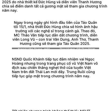
2025 do nhà thiết kế Đức Hùng và diễn viên Thanh Hương
chia sẻ điểm danh tất cả gương mặt sẽ tham gia chương trình
năm nay.
Ngay trong ngày ghi hình đầu tiên của Táo Quân
tối 15/1, nhà thiết Đức Hùng chia sẻ hình ảnh hậu
trường với các nghệ sĩ trong cánh gà. Theo đó,
MC Thảo Vân tiếp tục dẫn dắt chương trình, diễn
viên Long Vũ – con trai Vân Dung, Anh Thơ, Thanh
Hương cũng sẽ tham gia Táo Quân 2025.
Ngoài Vân Dung, một
Duy Hưng, Đỗ Duy Nam
trong những trụ cột của
hội ngộ ở Táo Quân 2025
Táo Quân, diễn viên Duy
sau khi cùng tham gia
NSND Quốc Khánh tiếp tục đảm nhiệm vai Ngọc
Hưng của phim
Độc
phim
Độc đạo.
Hoàng nhưng trong trang phục cổ vũ Việt Nam vô
đạo
lần đầu tham gia
địch sau chiến thắng nghẹt thở của tuyển Việt
chương trình truyền hình
Nam trên đất Thái Lan mới đây. Trung Ruồi cũng
hot nhất năm.
tiếp tục góp mặt trong chương trình năm nay.