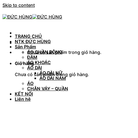
Skip to content
TRANG CHỦ
NTK ĐỨC HÙNG
Sản Phẩm
ÁO CHẦN BÔNG
Chưa có sản phẩm trong giỏ hàng.
ĐẦM
ÁO KHOÁC
Giỏ hàng
ÁO DÀI
ÁO DÀI NỮ
Chưa có sản phẩm trong giỏ hàng.
ÁO DÀI NAM
ÁO
CHÂN VÁY – QUẦN
KẾT NỐI
Liên hệ