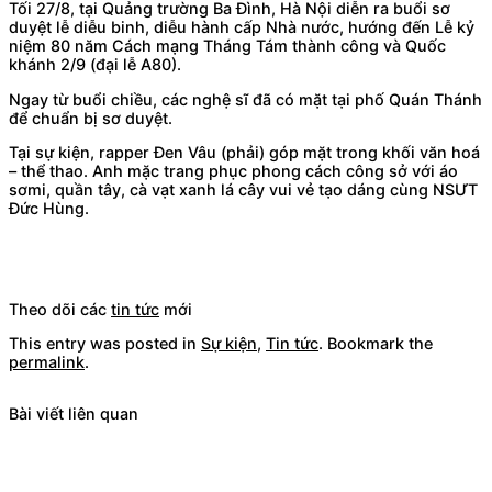
Tối 27/8, tại Quảng trường Ba Đình, Hà Nội diễn ra buổi sơ
duyệt lễ diễu binh, diễu hành cấp Nhà nước, hướng đến Lễ kỷ
niệm 80 năm Cách mạng Tháng Tám thành công và Quốc
khánh 2/9 (đại lễ A80).
Ngay từ buổi chiều, các nghệ sĩ đã có mặt tại phố Quán Thánh
để chuẩn bị sơ duyệt.
Tại sự kiện, rapper Đen Vâu (phải) góp mặt trong khối văn hoá
– thể thao. Anh mặc trang phục phong cách công sở với áo
sơmi, quần tây, cà vạt xanh lá cây vui vẻ tạo dáng cùng NSƯT
Đức Hùng.
Theo dõi các
tin tức
mới
This entry was posted in
Sự kiện
,
Tin tức
. Bookmark the
permalink
.
Bài viết liên quan