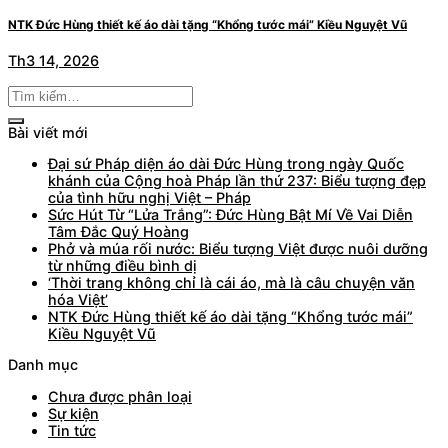
NTK Đức Hùng thiết kế áo dài tặng “Khổng tước mái” Kiều Nguyệt Vũ
Th3 14, 2026
Bài viết mới
Đại sứ Pháp diện áo dài Đức Hùng trong ngày Quốc
khánh của Cộng hoà Pháp lần thứ 237: Biểu tượng đẹp
của tình hữu nghị Việt – Pháp
Sức Hút Từ “Lửa Trắng”: Đức Hùng Bật Mí Về Vai Diễn
Tâm Đắc Quý Hoàng
Phở và múa rối nước: Biểu tượng Việt được nuôi dưỡng
từ những điều bình dị
‘Thời trang không chỉ là cái áo, mà là câu chuyện văn
hóa Việt’
NTK Đức Hùng thiết kế áo dài tặng “Khổng tước mái”
Kiều Nguyệt Vũ
Danh mục
Chưa được phân loại
Sự kiện
Tin tức