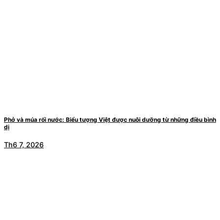
Phở và múa rối nước: Biểu tượng Việt được nuôi dưỡng từ những điều bình
dị
Th6 7, 2026