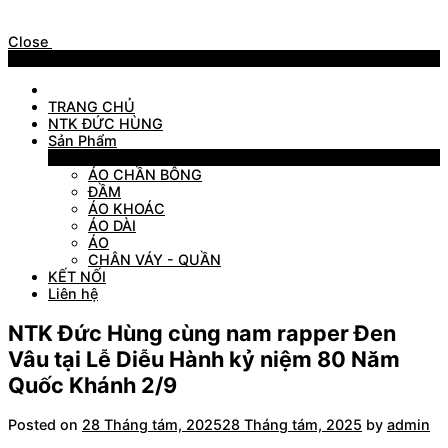
Close
Menu
TRANG CHỦ
NTK ĐỨC HÙNG
Sản Phẩm
Sản Phẩm
ÁO CHẦN BÔNG
ĐẦM
ÁO KHOÁC
ÁO DÀI
ÁO
CHÂN VÁY - QUẦN
KẾT NỐI
Liên hệ
NTK Đức Hùng cùng nam rapper Đen
Vâu tại Lễ Diễu Hành kỷ niệm 80 Năm
Quốc Khánh 2/9
Posted on
28 Tháng tám, 2025
28 Tháng tám, 2025
by
admin