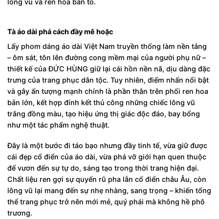
lông vũ và ren hoa bản to.
Tà áo dài phá cách đầy mê hoặc
Lấy phom dáng áo dài Việt Nam truyền thống làm nền tảng
– ôm sát, tôn lên đường cong mềm mại của người phụ nữ –
thiết kế của ĐỨC HÙNG giữ lại cái hồn nền nã, dịu dàng đặc
trưng của trang phục dân tộc. Tuy nhiên, điểm nhấn nổi bật
và gây ấn tượng mạnh chính là phần thân trên phối ren hoa
bản lớn, kết hợp đính kết thủ công những chiếc lông vũ
trắng đồng màu, tạo hiệu ứng thị giác độc đáo, bay bổng
như một tác phẩm nghệ thuật.
Đây là một bước đi táo bạo nhưng đầy tinh tế, vừa giữ được
cái đẹp cổ điển của áo dài, vừa phá vỡ giới hạn quen thuộc
để vươn đến sự tự do, sáng tạo trong thời trang hiện đại.
Chất liệu ren gợi sự quyến rũ pha lẫn cổ điển châu Âu, còn
lông vũ lại mang đến sự nhẹ nhàng, sang trọng – khiến tổng
thể trang phục trở nên mới mẻ, quý phái mà không hề phô
trương.