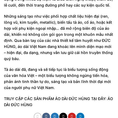
lễ cưới, đến thời trang đường phố hay các sự kiện quốc tế.
Những sáng tạo như việc phối hợp chất liệu hiện đại (ren,
lông vũ, kim tuyến, metallic), biến tấu tà áo, cổ áo, hoặc kết
hợp với phụ kiện ngoại nhập… đã mở rộng biên độ của áo
dài, khiến nó không còn gói gọn trong một khuôn mẫu nhất
định. Qua bàn tay của các nhà thiết kế tâm huyết như ĐỨC
HÙNG, áo dài Việt Nam đang khoác lên mình diện mạo mới
– hiện đại, đa dạng, nhưng vẫn lưu giữ cái hồn truyền thống
quý báu.
Tà áo dài đã, đang và sẽ tiếp tục là biểu tượng sống động
của văn hóa Việt – một biểu tượng không ngừng tiến hóa,
phản ánh tinh thần tự do, sáng tạo và bản lĩnh thời đại mới
của người phụ nữ Việt Nam.
TRUY CẬP CÁC SẢN PHẨM ÁO DÀI ĐỨC HÙNG TẠI ĐÂY:
ÁO
DÀI ĐỨC HÙNG