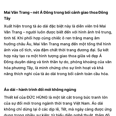
Mai Vân Trang – nét Á Đông trong bối cảnh giao thoa Đông
Tây
Xuất hiện trong tà áo dài đặc biệt này là diễn viên trẻ Mai
Vân Trang – người luôn được biết đến với hình ảnh trẻ trung,
tinh tế. Khi phối hợp cùng chiếc ô ren trắng mang âm
hưởng châu Âu, Mai Vân Trang mang đến một tổng thể hình
ảnh vừa cổ tích, vừa đậm chất thời trang đương đại. Sự kết
hợp này tạo ra một hình tượng giao thoa giữa vẻ đẹp Á
Đông duyên dáng và tinh thần tự do, phóng khoáng của văn
hóa phương Tây, là minh chứng cho sự linh hoạt và khả
năng thích nghi của tà áo dài trong bối cảnh toàn cầu hóa.
Áo dài – hành trình đổi mới không ngừng
Thiết kế của ĐỨC HÙNG là một lát cắt trong bức tranh lớn
của sự đổi mới trong ngành thời trang Việt Nam. Áo dài
không chỉ dừng lại ở các dịp lễ, Tết, mà ngày càng được ứng
dụng trong nhiều sự kiện: từ biểu diễn nghệ thuật, thảm đỏ,