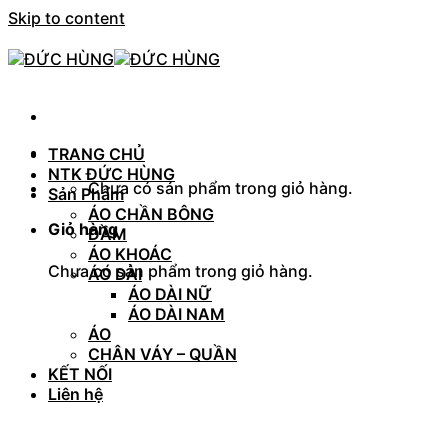
Skip to content
TRANG CHỦ
NTK ĐỨC HÙNG
Chưa có sản phẩm trong giỏ hàng.
Sản Phẩm
ÁO CHẦN BÔNG
Giỏ hàng
ĐẦM
ÁO KHOÁC
Chưa có sản phẩm trong giỏ hàng.
ÁO DÀI
ÁO DÀI NỮ
ÁO DÀI NAM
ÁO
CHÂN VÁY – QUẦN
KẾT NỐI
Liên hệ