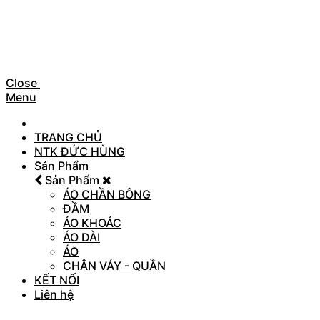
Close
Menu
TRANG CHỦ
NTK ĐỨC HÙNG
Sản Phẩm
Sản Phẩm
ÁO CHẦN BÔNG
ĐẦM
ÁO KHOÁC
ÁO DÀI
ÁO
CHÂN VÁY - QUẦN
KẾT NỐI
Liên hệ