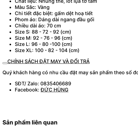
Chất liệu: Nhung the, lót lụa tơ tằm
Màu Sắc: Vàng
Chi tiết đặc biệt: gấm dệt hoạ tiết
Phom áo: Dáng dài ngang đầu gối
Chiều dài áo: 70 cm
Size S: 88 - 72 - 92 (cm)
Size M: 92 - 76 - 96 (cm)
Size L: 96 - 80 -100 (cm)
Size XL: 100 - 82 - 104 (cm)
CHÍNH SÁCH ĐẶT MAY VÀ ĐỔI TRẢ
Quý khách hàng có nhu cầu đặt may sản phẩm theo số đo, 
SĐT/ Zalo: 0835406689
Facebook:
ĐỨC HÙNG
Sản phẩm liên quan