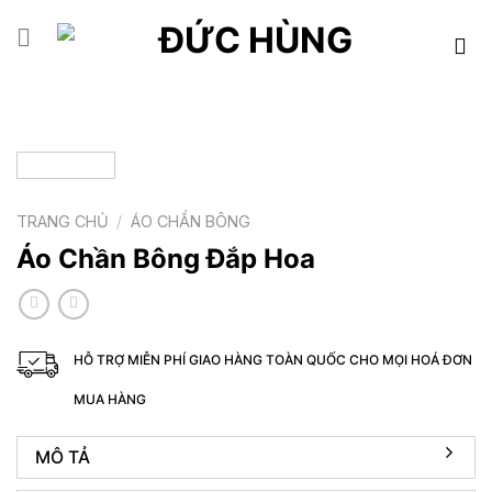
Skip
to
content
TRANG CHỦ
/
ÁO CHẦN BÔNG
Áo Chần Bông Đắp Hoa
HỖ TRỢ MIỄN PHÍ GIAO HÀNG TOÀN QUỐC CHO MỌI HOÁ ĐƠN
MUA HÀNG
MÔ TẢ