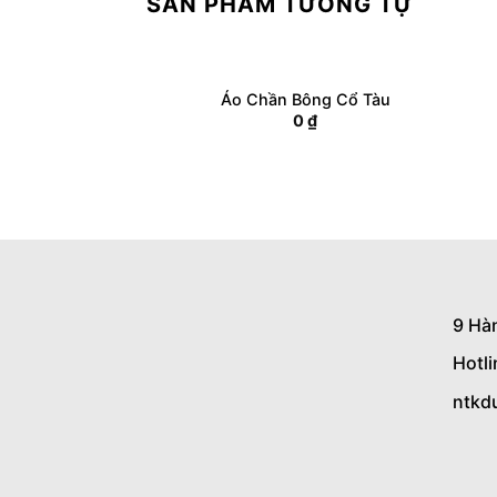
SẢN PHẨM TƯƠNG TỰ
Áo Chần Bông Cổ Tàu
0
₫
9 Hà
Hotl
ntkd