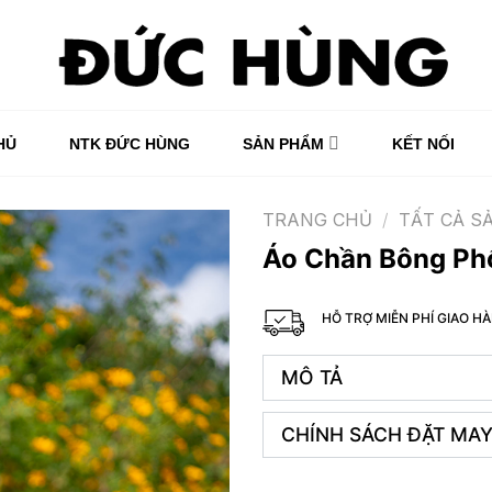
HỦ
NTK ĐỨC HÙNG
SẢN PHẨM
KẾT NỐI
TRANG CHỦ
/
TẤT CẢ S
Áo Chần Bông Ph
HỖ TRỢ MIỄN PHÍ GIAO 
MÔ TẢ
CHÍNH SÁCH ĐẶT MAY