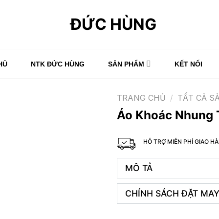
HỦ
NTK ĐỨC HÙNG
SẢN PHẨM
KẾT NỐI
TRANG CHỦ
/
TẤT CẢ S
Áo Khoác Nhung 
HỖ TRỢ MIỄN PHÍ GIAO 
MÔ TẢ
CHÍNH SÁCH ĐẶT MAY